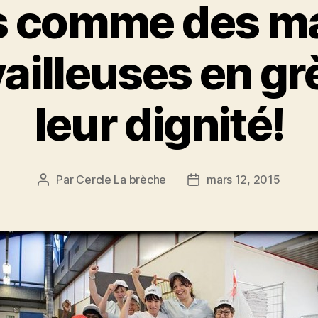
 comme des m
vailleuses en gr
leur dignité!
Par
Cercle La brèche
mars 12, 2015
Auteur
Date
de
de
l’article
l’article