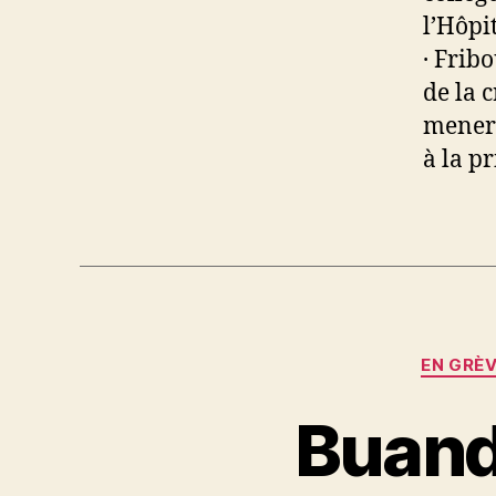
l’Hôpi
· Frib
de la 
mener 
à la p
EN GRÈ
Buand