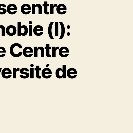
e entre
bie (I):
le Centre
versité de