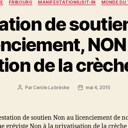
VE
FRIBOURG
MANIFESTATIONS/SIT-IN
MONDE DU 
ation de soutie
enciement, NON 
tion de la crèch
Par
Cercle La brèche
mai 4, 2015
Auteur
Date
de
de
l’article
l’article
station de soutien Non au licenciement de n
ue gréviste Non à la privatisation de la crèche