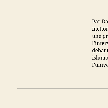
Par Da
metton
une pr
l’inte
débat 
islamo
l’unive