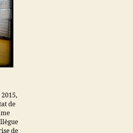
 2015,
tat de
 Mme
ollègue
rise de