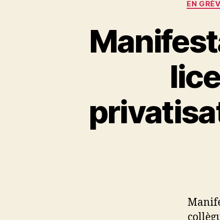
EN GRÈ
Manifest
lic
privatisa
Manife
collèg