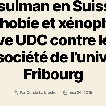
sulman en Suiss
hobie et xénopho
tive UDC contre 
société de l’uni
Fribourg
Par
Cercle La brèche
mai 26, 2015
Auteur
Date
de
de
l’article
l’article