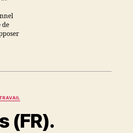
onnel
é de
opposer
TRAVAIL
 (FR).