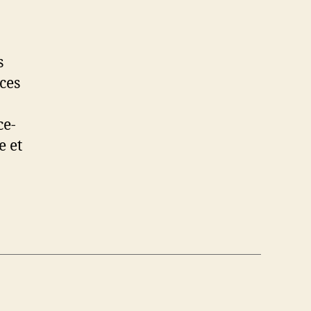
s
ices
ce-
e et