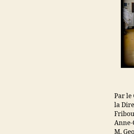
Par le
la Dire
Fribou
Anne-C
M. Geo