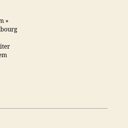
m »
ibourg
iter
sem