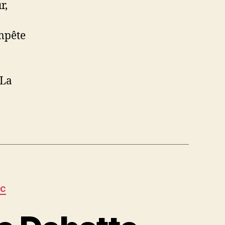
r,
empête
«La
EC