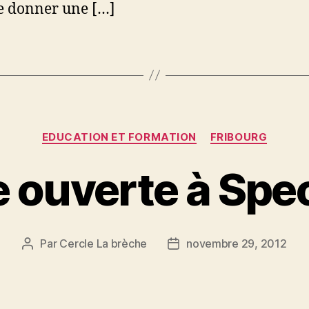
e donner une […]
Catégories
EDUCATION ET FORMATION
FRIBOURG
e ouverte à Sp
Par
Cercle La brèche
novembre 29, 2012
Auteur
Date
de
de
l’article
l’article