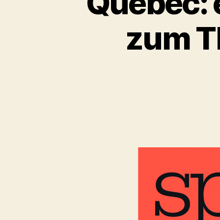
Quebec: 
zum T