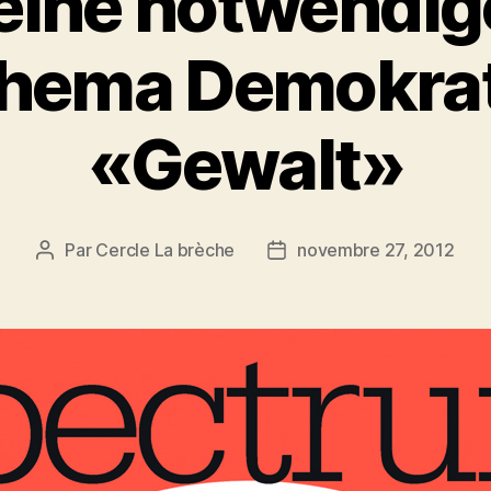
eine notwendig
hema Demokrat
«Gewalt»
Par
Cercle La brèche
novembre 27, 2012
Auteur
Date
de
de
l’article
l’article