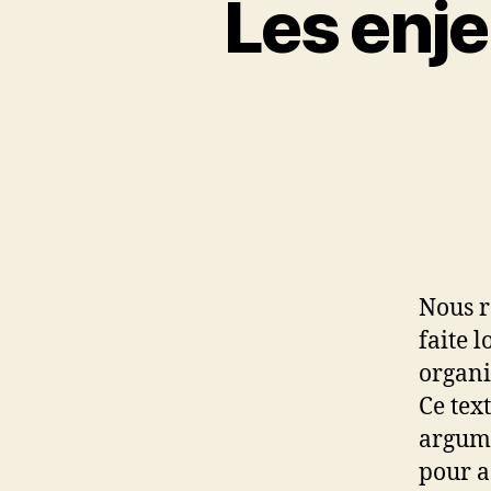
Les enje
Nous r
faite 
organi
Ce text
argume
pour a