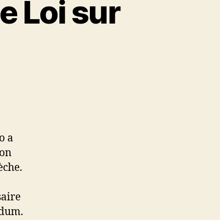
e Loi sur
o a
ion
èche.
saire
ndum.