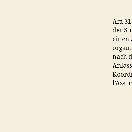
Am 31.
der St
einen 
organi
nach d
Anlass
Koordi
l’Asso