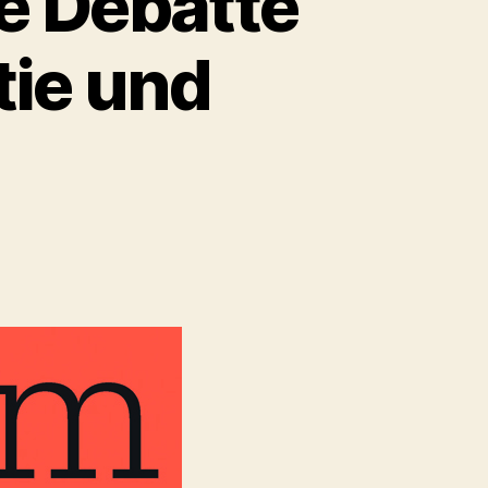
e Debatte
ie und