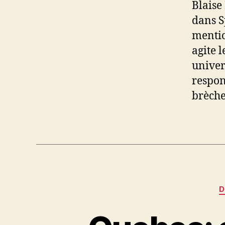
Blaise
dans S
mentio
agite l
univer
respon
brèche
D