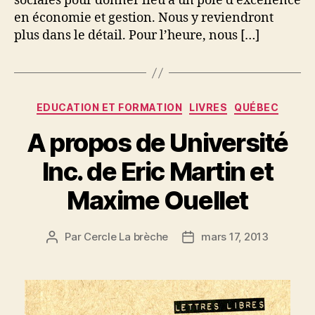
sociales pour donner lieu à un pôle d’excellence
en économie et gestion. Nous y reviendront
plus dans le détail. Pour l’heure, nous […]
Catégories
EDUCATION ET FORMATION
LIVRES
QUÉBEC
A propos de Université
Inc. de Eric Martin et
Maxime Ouellet
Par
Cercle La brèche
mars 17, 2013
Auteur
Date
de
de
l’article
l’article