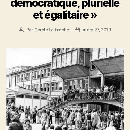
démocratique, plurielle
et égalitaire »
Par
Cercle La brèche
mars 27, 2013
Auteur
Date
de
de
l’article
l’article