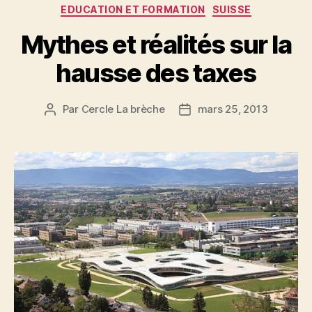
Catégories
EDUCATION ET FORMATION
SUISSE
Mythes et réalités sur la
hausse des taxes
Par
Cercle La brèche
mars 25, 2013
Auteur
Date
de
de
l’article
l’article