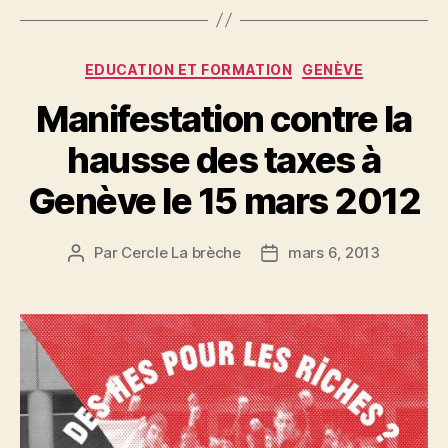
Catégories
EDUCATION ET FORMATION
GENÈVE
Manifestation contre la
hausse des taxes à
Genève le 15 mars 2012
Par
Cercle La brèche
mars 6, 2013
Auteur
Date
de
de
l’article
l’article