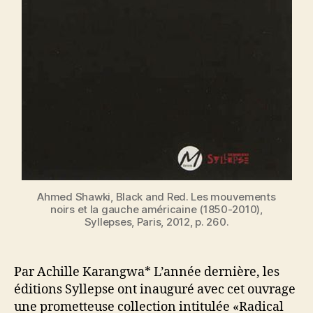
Ahmed Shawki, Black and Red. Les mouvements
noirs et la gauche américaine (1850-2010),
Syllepses, Paris, 2012, p. 260.
Par Achille Karangwa* L’année dernière, les
éditions Syllepse ont inauguré avec cet ouvrage
une prometteuse collection intitulée «Radical