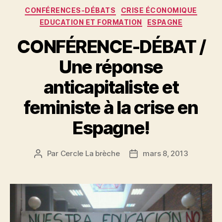
Catégories
CONFÉRENCES-DÉBATS
CRISE ÉCONOMIQUE
EDUCATION ET FORMATION
ESPAGNE
CONFÉRENCE-DÉBAT /
Une réponse
anticapitaliste et
feministe à la crise en
Espagne!
Par
Cercle La brèche
mars 8, 2013
Auteur
Date
de
de
l’article
l’article