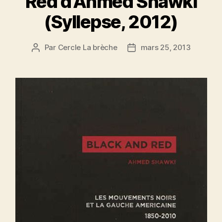
Red d’Ahmed Shawki
(Syllepse, 2012)
Par
Cercle La brèche
mars 25, 2013
Auteur
Date
de
de
l’article
l’article