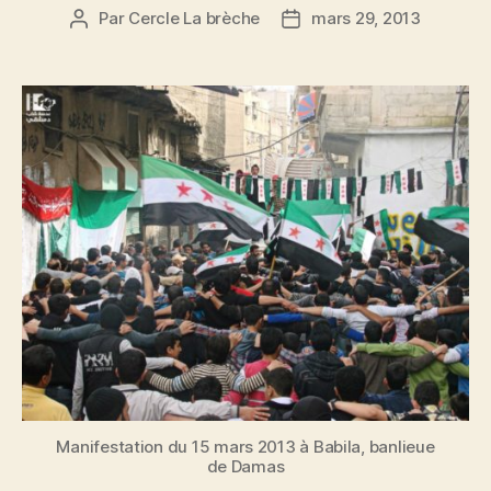
Par
Cercle La brèche
mars 29, 2013
Auteur
Date
de
de
l’article
l’article
Manifestation du 15 mars 2013 à Babila, banlieue
de Damas