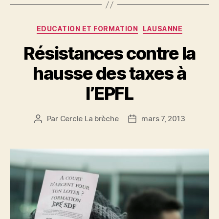
Catégories
EDUCATION ET FORMATION
LAUSANNE
Résistances contre la
hausse des taxes à
l’EPFL
Par
Cercle La brèche
mars 7, 2013
Auteur
Date
de
de
l’article
l’article