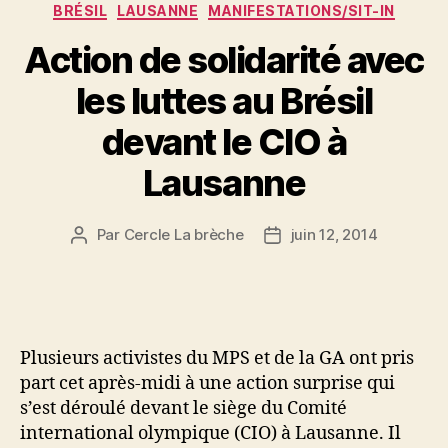
Catégories
BRÉSIL
LAUSANNE
MANIFESTATIONS/SIT-IN
Action de solidarité avec
les luttes au Brésil
devant le CIO à
Lausanne
Par
Cercle La brèche
juin 12, 2014
Auteur
Date
de
de
l’article
l’article
Plusieurs activistes du MPS et de la GA ont pris
part cet après-midi à une action surprise qui
s’est déroulé devant le siège du Comité
international olympique (CIO) à Lausanne. Il