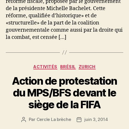
réforme fiscale, proposée par le gouvernement
de la présidente Michelle Bachelet. Cette
réforme, qualifiée d’historique» et de
«structurelle» de la part de la coalition
gouvernementale comme aussi par la droite qui
la combat, est censée […]
Catégories
ACTIVITÉS
BRÉSIL
ZURICH
Action de protestation
du MPS/BFS devant le
siège de la FIFA
Par
Cercle La brèche
juin 3, 2014
Auteur
Date
de
de