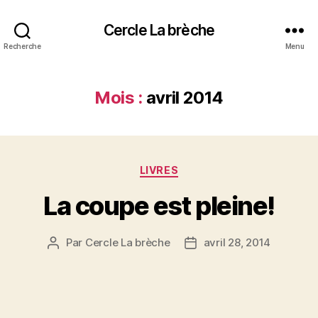
Cercle La brèche
Recherche
Menu
Mois :
avril 2014
Catégories
LIVRES
La coupe est pleine!
Par
Cercle La brèche
avril 28, 2014
Auteur
Date
de
de
l’article
l’article