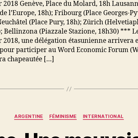
r 2018 Genève, Place du Molard, 18h Lausan
 de l’Europe, 18h); Fribourg (Place Georges-Py
Neuchâtel (Place Pury, 18h); Zürich (Helvetiapl
; Bellinzona (Piazzale Stazione, 18h30) *** L
r 2018, une délégation étasunienne arrivera 
 pour participer au Word Economic Forum (W
era chapeautée […]
Catégories
ARGENTINE
FÉMINISME
INTERNATIONAL