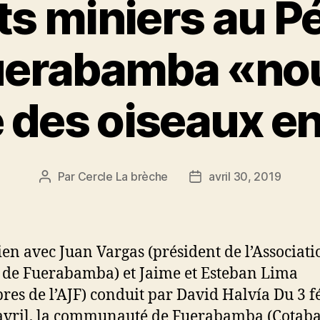
ts miniers au Pé
uerabamba «nou
des oiseaux en
Par
Cercle La brèche
avril 30, 2019
Auteur
Date
de
de
l’article
l’article
ien avec Juan Vargas (président de l’Associati
 de Fuerabamba) et Jaime et Esteban Lima
es de l’AJF) conduit par David Halvía Du 3 f
avril, la communauté de Fuerabamba (Cotab