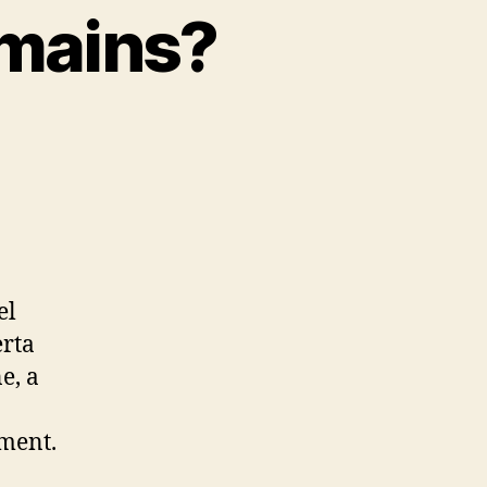
umains?
el
erta
e, a
ement.