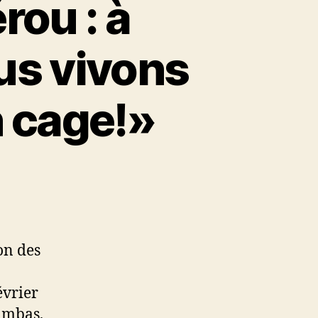
rou : à
s vivons
 cage!»
on des
évrier
ambas,