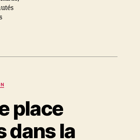
autés
s
ON
e place
s dans la