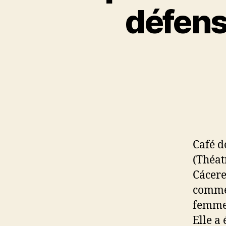
défens
Café d
(Théat
Cácere
commen
femmes
Elle a