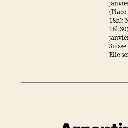
janvie
(Place
18h); 
18h30)
janvie
Suisse
Elle s