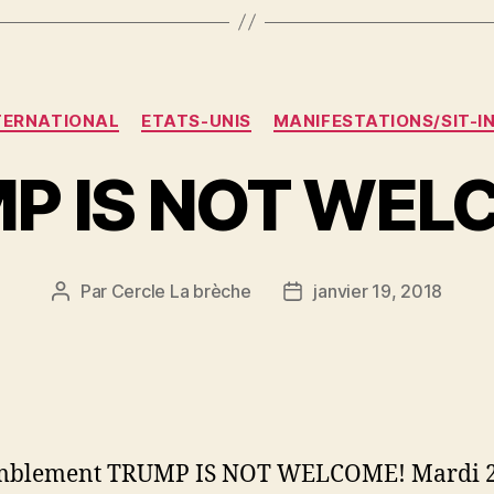
Catégories
TERNATIONAL
ETATS-UNIS
MANIFESTATIONS/SIT-I
P IS NOT WEL
Par
Cercle La brèche
janvier 19, 2018
Auteur
Date
de
de
l’article
l’article
mblement TRUMP IS NOT WELCOME! Mardi 