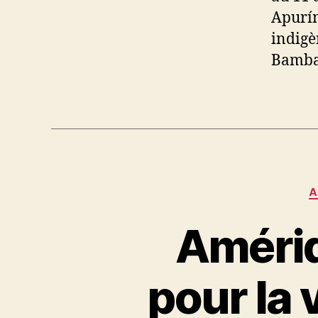
Apurím
indigè
Bambas
A
Amériq
pour la 