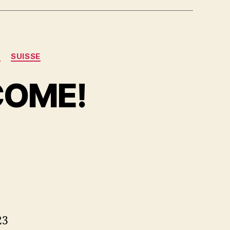
N
SUISSE
COME!
23