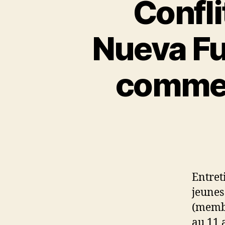
Confli
Nueva F
comme 
Entret
jeunes
(membr
au 11 