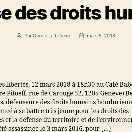
e des droits h
Par
Cercle La brèche
mars 5, 2018
Auteur
Date
de
de
l’article
l’article
es libertés, 12 mars 2018 à 18h30 au Café Bab
re Pitoëff, rue de Carouge 52, 1205 Genève) B
s, défenseure des droits humains hondurienn
cé à se battre très jeune pour les droits des
 et la défense du territoire et de l’environn
 été assassinée le 3 mars 2016, pour […]