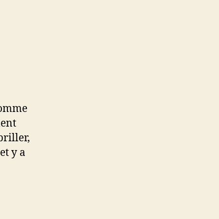
 comme
ment
riller,
et y a