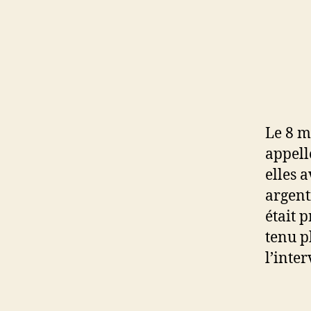
Le 8 m
appell
elles 
argent
était 
tenu p
l’inte