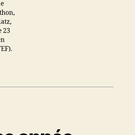
ne
thon,
atz,
e 23
en
EF).