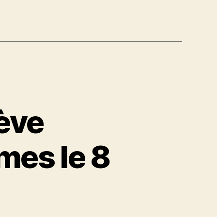
rève
mes le 8