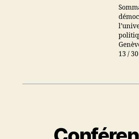
Sommai
démocr
l’univ
politiq
Genève
13 / 30
Conférenc