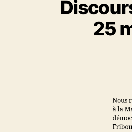
Discours
25 m
Nous r
à la M
démocr
Fribou