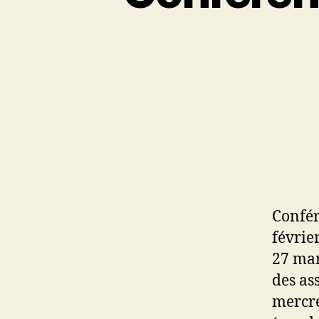
Confér
févrie
27 mar
des as
mercre