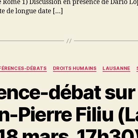
e Rome 1) Discussion en présence de Dario Lo
ste de longue date […]
Catégories
FÉRENCES-DÉBATS
DROITS HUMAINS
LAUSANNE
nce-débat sur 
n-Pierre Filiu (
18 mars, 17h30