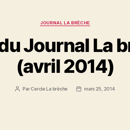
Catégories
JOURNAL LA BRÈCHE
du Journal La b
(avril 2014)
Par
Cercle La brèche
mars 25, 2014
Auteur
Date
de
de
l’article
l’article