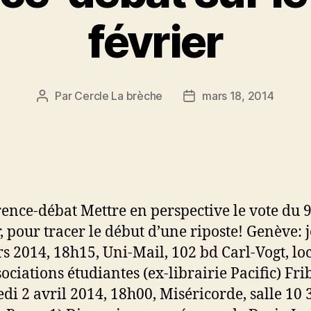
février
Par
Cercle La brèche
mars 18, 2014
Auteur
Date
de
de
l’article
l’article
ence-débat Mettre en perspective le vote du 
r, pour tracer le début d’une riposte! Genève: 
s 2014, 18h15, Uni-Mail, 102 bd Carl-Vogt, lo
sociations étudiantes (ex-librairie Pacific) Fri
di 2 avril 2014, 18h00, Miséricorde, salle 10 