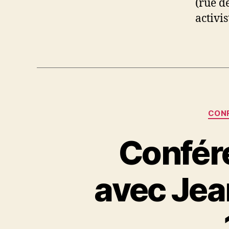
(rue d
activi
CON
Confére
avec Jea