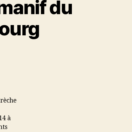
 manif du
bourg
brèche
14 à
nts