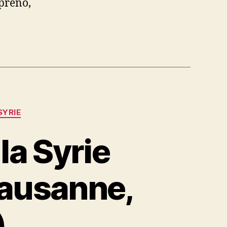
preno,
SYRIE
la Syrie
Lausanne,
)