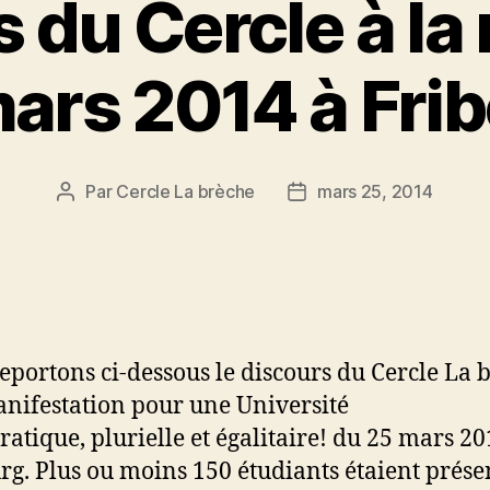
 du Cercle à la
ars 2014 à Fri
Par
Cercle La brèche
mars 25, 2014
Auteur
Date
de
de
l’article
l’article
eportons ci-dessous le discours du Cercle La 
anifestation pour une Université
atique, plurielle et égalitaire! du 25 mars 20
rg. Plus ou moins 150 étudiants étaient prése