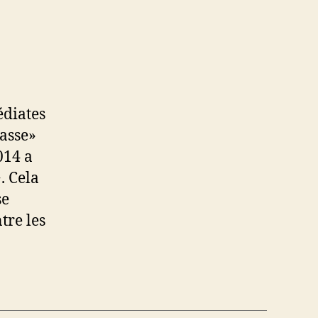
édiates
masse»
014 a
. Cela
se
tre les