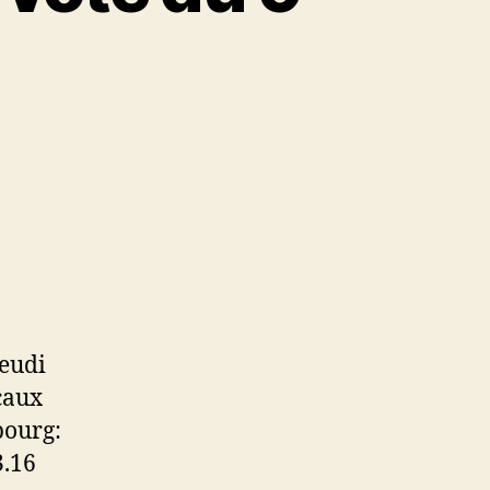
9
jeudi
caux
bourg:
3.16