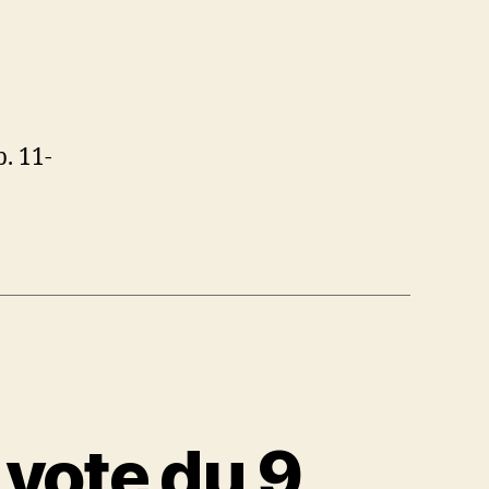
. 11-
 vote du 9