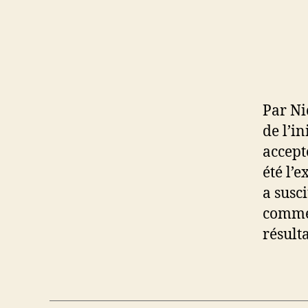
Par Ni
de l’i
accept
été l’
a susc
comme 
résult