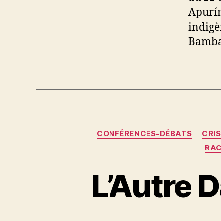
Apurím
indigè
Bambas
CONFÉRENCES-DÉBATS
CRI
RAC
L’Autre D