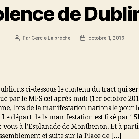
olence de Dublin 
Par
Cercle La brèche
octobre 1, 2016
Auteur
Date
de
de
l’article
l’article
ublions ci-dessous le contenu du tract qui se
bué par le MPS cet après-midi (1er octobre 201
ne, lors de la manifestation nationale pour l
. Le départ de la manifestation est fixé par 15
-vous à l’Esplanade de Montbenon. Et à parti
ssemblement et suite sur la Place de […]