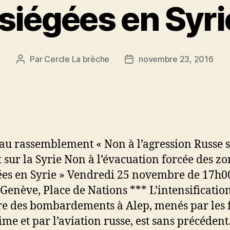
siégées en Syri
Par
Cercle La brèche
novembre 23, 2016
Auteur
Date
de
de
l’article
l’article
au rassemblement « Non à l’agression Russe 
t sur la Syrie Non à l’évacuation forcée des zo
ées en Syrie » Vendredi 25 novembre de 17h0
Genève, Place de Nations *** L’intensificatio
e des bombardements à Alep, menés par les 
ime et par l’aviation russe, est sans précédent