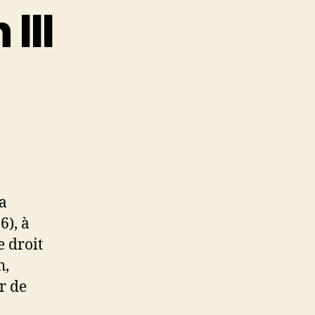
III
ra
6), à
e droit
h,
r de