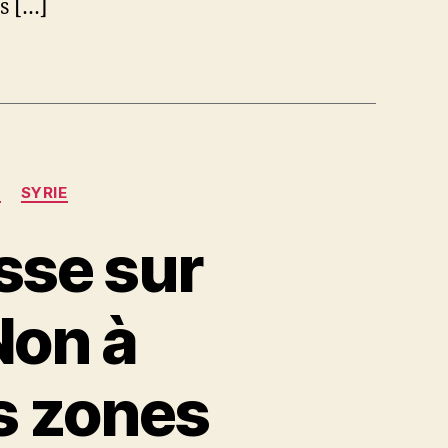
s […]
N
SYRIE
sse sur
Non à
s zones