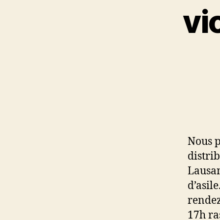
vi
Nous p
distri
Lausan
d’asile
rendez
17h ra