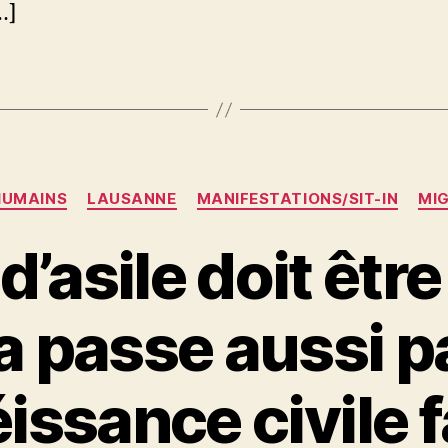
…]
Catégories
HUMAINS
LAUSANNE
MANIFESTATIONS/SIT-IN
MI
 d’asile doit être
a passe aussi pa
ssance civile f