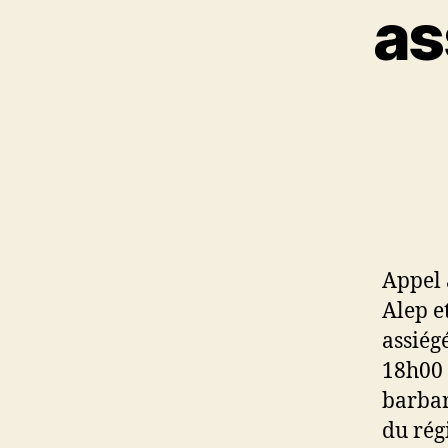
as
Appel 
Alep e
assiég
18h00 
barbar
du rég