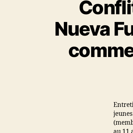
Confli
Nueva F
comme 
Entret
jeunes
(membr
au 11 