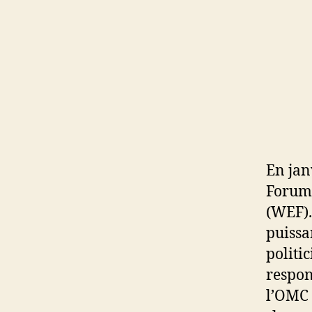
En jan
Forum
(WEF).
puissa
politi
respon
l’OMC 