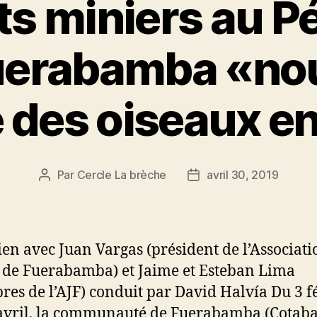
ts miniers au Pé
uerabamba «nou
des oiseaux en
Par
Cercle La brèche
avril 30, 2019
Auteur
Date
de
de
l’article
l’article
ien avec Juan Vargas (président de l’Associati
 de Fuerabamba) et Jaime et Esteban Lima
es de l’AJF) conduit par David Halvía Du 3 f
avril, la communauté de Fuerabamba (Cotab