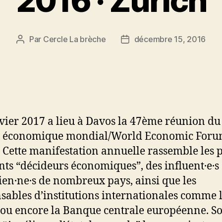
2016 · Zürich
Par
Cercle La brèche
décembre 15, 2016
Auteur
Date
de
de
l’article
l’article
vier 2017 a lieu à Davos la 47ème réunion du
 économique mondial/World Economic For
 Cette manifestation annuelle rassemble les 
nts “décideurs économiques”, des influent·e·s
cien·ne·s de nombreux pays, ainsi que les
sables d’institutions internationales comme 
ou encore la Banque centrale européenne. So