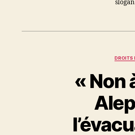
slogan
DROITS
« Non 
Alep
l’évac