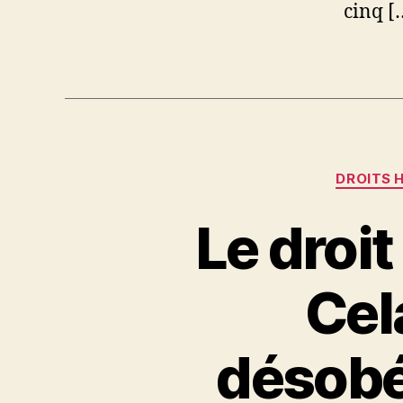
cinq [
DROITS 
Le droit
Cel
désobéi