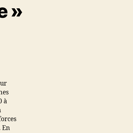
e »
sur
nes
0 à
n
forces
. En