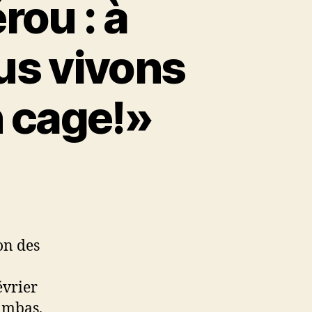
rou : à
s vivons
 cage!»
on des
évrier
ambas,