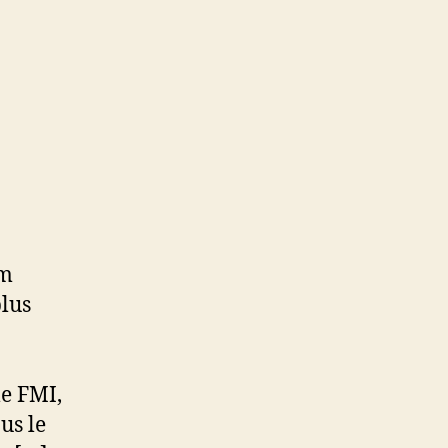
um
plus
le FMI,
us le