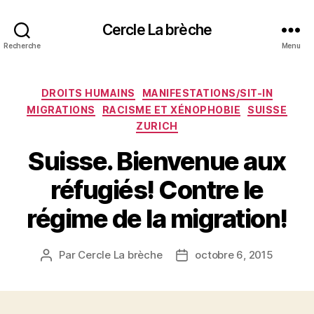
Cercle La brèche
Recherche
Menu
Catégories
DROITS HUMAINS
MANIFESTATIONS/SIT-IN
MIGRATIONS
RACISME ET XÉNOPHOBIE
SUISSE
ZURICH
Suisse. Bienvenue aux
réfugiés! Contre le
régime de la migration!
Par
Cercle La brèche
octobre 6, 2015
Auteur
Date
de
de
l’article
l’article