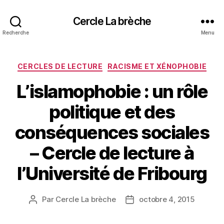
Cercle La brèche
Recherche
Menu
Catégories
CERCLES DE LECTURE
RACISME ET XÉNOPHOBIE
L’islamophobie : un rôle
politique et des
conséquences sociales
– Cercle de lecture à
l’Université de Fribourg
Par
Cercle La brèche
octobre 4, 2015
Auteur
Date
de
de
l’article
l’article