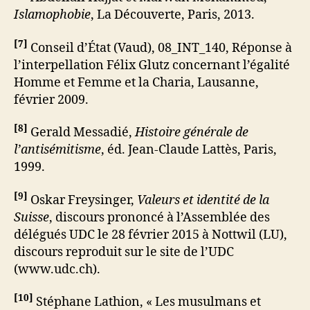
Islamophobie
, La Découverte, Paris, 2013.
[
7
]
Conseil d’État (Vaud), 08_INT_140, Réponse à
l’interpellation Félix Glutz concernant l’égalité
Homme et Femme et la Charia, Lausanne,
février 2009.
[
8
]
Gerald Messadié,
Histoire générale de
l’antisémitisme
, éd. Jean-Claude Lattès, Paris,
1999.
[
9
]
Oskar Freysinger,
Valeurs et identité de la
Suisse
, discours prononcé à l’Assemblée des
délégués UDC le 28 février 2015 à Nottwil (LU),
discours reproduit sur le site de l’UDC
(www.udc.ch).
[
10
]
Stéphane Lathion, « Les musulmans et