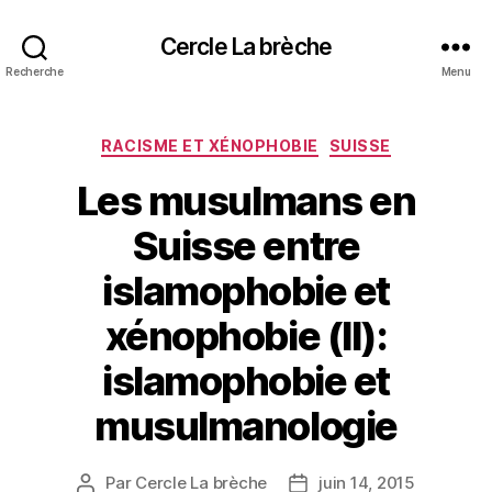
Cercle La brèche
Recherche
Menu
Catégories
RACISME ET XÉNOPHOBIE
SUISSE
Les musulmans en
Suisse entre
islamophobie et
xénophobie (II):
islamophobie et
musulmanologie
Par
Cercle La brèche
juin 14, 2015
Auteur
Date