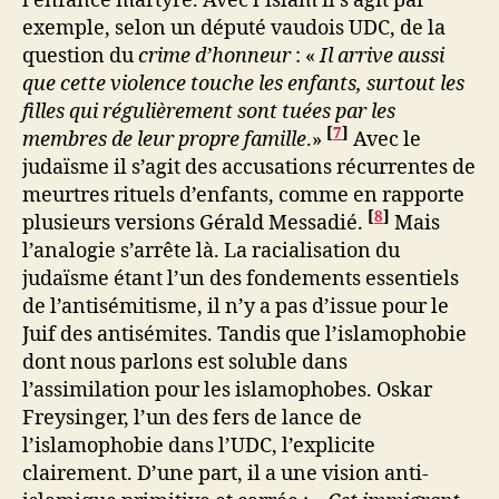
l’enfance martyre. Avec l’islam il s’agit par
exemple, selon un député vaudois UDC, de la
question du
crime d’honneur
: «
Il arrive aussi
que cette violence touche les enfants, surtout les
filles qui régulièrement sont tuées par les
[
7
]
membres de leur propre famille
.»
Avec le
judaïsme il s’agit des accusations récurrentes de
meurtres rituels d’enfants, comme en rapporte
[
8
]
plusieurs versions Gérald Messadié.
Mais
l’analogie s’arrête là. La racialisation du
judaïsme étant l’un des fondements essentiels
de l’antisémitisme, il n’y a pas d’issue pour le
Juif des antisémites. Tandis que l’islamophobie
dont nous parlons est soluble dans
l’assimilation pour les islamophobes. Oskar
Freysinger, l’un des fers de lance de
l’islamophobie dans l’UDC, l’explicite
clairement. D’une part, il a une vision anti-