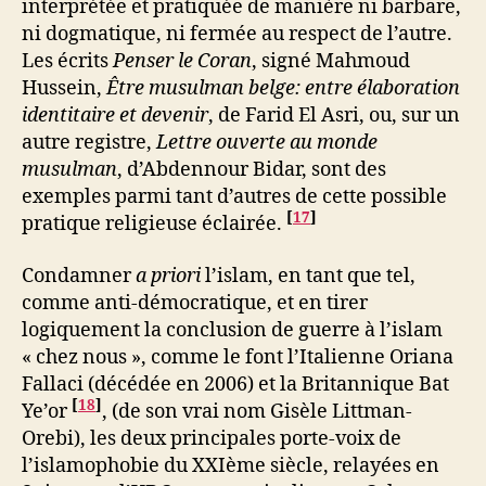
interprétée et pratiquée de manière ni barbare,
ni dogmatique, ni fermée au respect de l’autre.
Les écrits
Penser le Coran
, signé Mahmoud
Hussein,
Être musulman belge: entre élaboration
identitaire et devenir
, de Farid El Asri, ou, sur un
autre registre,
Lettre ouverte au monde
musulman
, d’Abdennour Bidar, sont des
exemples parmi tant d’autres de cette possible
[
17
]
pratique religieuse éclairée.
Condamner
a priori
l’islam, en tant que tel,
comme anti-démocratique, et en tirer
logiquement la conclusion de guerre à l’islam
« chez nous », comme le font l’Italienne Oriana
Fallaci (décédée en 2006) et la Britannique Bat
[
18
]
Ye’or
, (de son vrai nom Gisèle Littman-
Orebi), les deux principales porte-voix de
l’islamophobie du XXIème siècle, relayées en