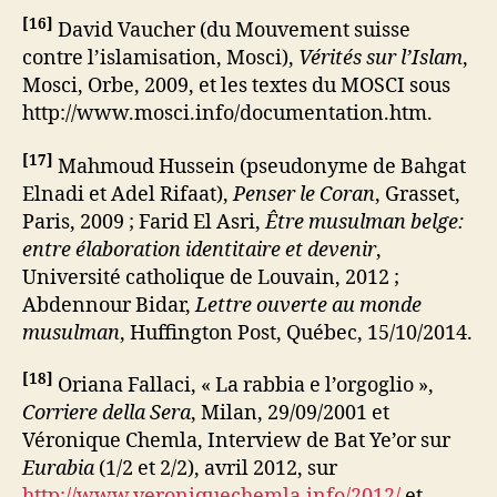
[
16
]
David Vaucher (du Mouvement suisse
contre l’islamisation, Mosci),
Vérités sur l’Islam
,
Mosci, Orbe, 2009, et les textes du MOSCI sous
http://www.mosci.info/documentation.htm.
[
17
]
Mahmoud Hussein (pseudonyme de Bahgat
Elnadi et Adel Rifaat),
Penser le Coran
, Grasset,
Paris, 2009 ; Farid El Asri,
Être musulman belge:
entre élaboration identitaire et devenir
,
Université catholique de Louvain, 2012 ;
Abdennour Bidar,
Lettre ouverte au monde
musulman
, Huffington Post, Québec, 15/10/2014.
[
18
]
Oriana Fallaci, « La rabbia e l’orgoglio »,
Corriere della Sera
, Milan, 29/09/2001 et
Véronique Chemla, Interview de Bat Ye’or sur
Eurabia
(1/2 et 2/2), avril 2012, sur
http://www.veroniquechemla.info/2012/
et