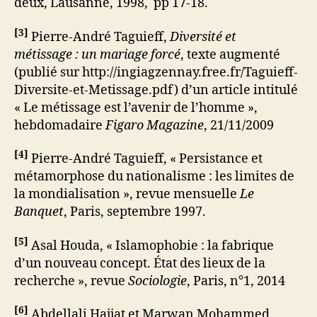
deux, Lausanne, 1998, pp 17-18.
[
3
]
Pierre-André Taguieff,
Diversité et
métissage : un mariage forcé
, texte augmenté
(publié sur http://ingiagzennay.free.fr/Taguieff-
Diversite-et-Metissage.pdf) d’un article intitulé
« Le métissage est l’avenir de l’homme »,
hebdomadaire
Figaro Magazine
, 21/11/2009
[
4
]
Pierre-André Taguieff, « Persistance et
métamorphose du nationalisme : les limites de
la mondialisation », revue mensuelle
Le
Banquet
, Paris, septembre 1997.
[
5
]
Asal Houda, « Islamophobie : la fabrique
d’un nouveau concept. État des lieux de la
recherche », revue
Sociologie
, Paris, n°1, 2014
[
6
]
Abdellali Hajjat et Marwan Mohammed,