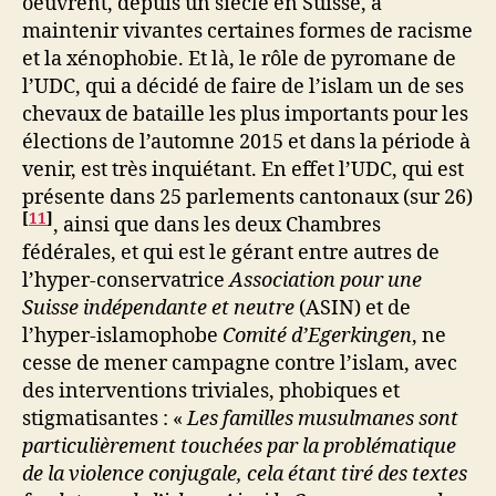
oeuvrent, depuis un siècle en Suisse, à
maintenir vivantes certaines formes de racisme
et la xénophobie. Et là, le rôle de pyromane de
l’UDC, qui a décidé de faire de l’islam un de ses
chevaux de bataille les plus importants pour les
élections de l’automne 2015 et dans la période à
venir, est très inquiétant. En effet l’UDC, qui est
présente dans 25 parlements cantonaux (sur 26)
[
11
]
, ainsi que dans les deux Chambres
fédérales, et qui est le gérant entre autres de
l’hyper-conservatrice
Association pour une
Suisse indépendante et neutre
(ASIN) et de
l’hyper-islamophobe
Comité d’Egerkingen
, ne
cesse de mener campagne contre l’islam, avec
des interventions triviales, phobiques et
stigmatisantes : «
Les familles musulmanes sont
particulièrement touchées par la problématique
de la violence conjugale, cela étant tiré des textes