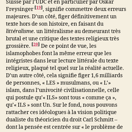
Suisse par l’UDC et en particulier par Oskar
[
19
]
Freysinger
, signifie commettre deux erreurs
majeures. D’un côté, figer définitivement un
texte hors de son histoire, en faisant du
littéralisme
. un littéralisme au demeurant très
brutal et une critique des textes religieux très
[
20
]
grossière.
De ce point de vue, les
islamophobes font la même erreur que les
intégristes dans leur lecture littérale du texte
religieux, plaqué tel quel sur la réalité actuelle.
D’un autre côté, cela signifie figer 1,6 milliards
de personnes, « LES » musulmans, ou « L’»
islam, dans l’univocité civilisationnelle, celle
qui postule qu’« ILS» sont tous « comme ça »,
qu’« ILS » sont Un. Sur le fond, nous pouvons
rattacher ces idéologues à la vision politique
dualiste du théoricien du droit Carl Schmitt –
dont la pensée est centrée sur « le problème de