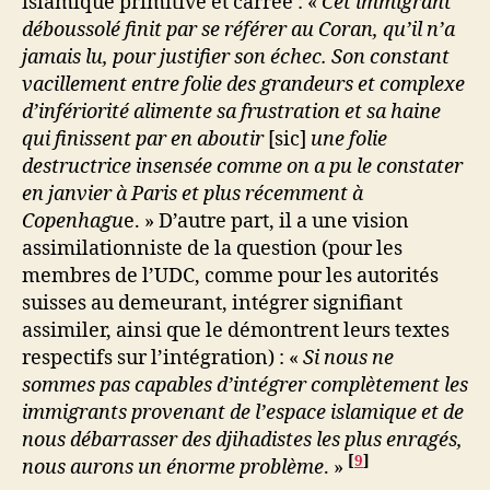
islamique primitive et carrée : «
Cet immigrant
déboussolé finit par se référer au Coran, qu’il n’a
jamais lu, pour justifier son échec. Son constant
vacillement entre folie des grandeurs et complexe
d’infériorité alimente sa frustration et sa haine
qui finissent par en aboutir
[sic]
une folie
destructrice insensée comme on a pu le constater
en janvier à Paris et plus récemment à
Copenhagu
e. » D’autre part, il a une vision
assimilationniste de la question (pour les
membres de l’UDC, comme pour les autorités
suisses au demeurant, intégrer signifiant
assimiler, ainsi que le démontrent leurs textes
respectifs sur l’intégration) : «
Si nous ne
sommes pas capables d’intégrer complètement les
immigrants provenant de l’espace islamique et de
nous débarrasser des djihadistes les plus enragés,
[
9
]
nous aurons un énorme problème
. »