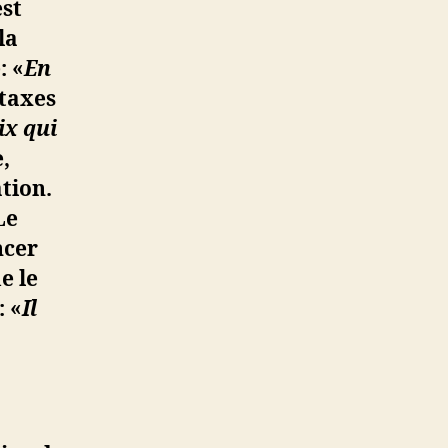
est
la
: «
En
 taxes
ix qui
,
tion.
Le
ncer
e le
: «
Il