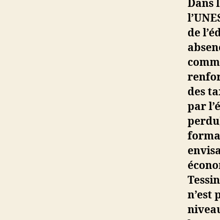
Dans l
l’UNES
de l’é
absenc
comme
renfo
des ta
par l’
perdu)
forma
envis
écono
Tessi
n’est 
niveau