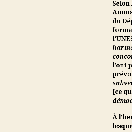
Selon 
Amman
du Dép
format
l’UNE
harmo
conco
l’ont 
prévoi
subven
[ce qu
démoc
À l’he
lesque