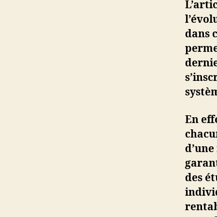
L’arti
l’évol
dans c
perme
dernie
s’insc
systèm
En eff
chacun
d’une 
garant
des é
indivi
rentab