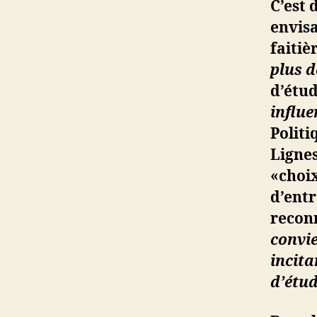
C’est 
envisa
faitiè
plus d
d’étu
influe
Politi
Lignes
«choi
d’ent
reconn
convie
incita
d’étu