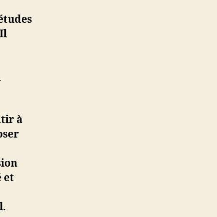
 études
Il
u
tir à
oser
sion
 et
l.