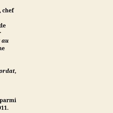
 chef
 de
r
t au
ne
ordat,
, parmi
011.