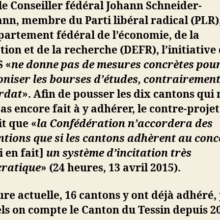
le Conseiller fédéral Johann Schneider-
n, membre du Parti libéral radical (PLR),
artement fédéral de l’économie, de la
ion et de la recherche (DEFR), l’initiative
S «
ne donne pas de mesures concrètes pou
niser les bourses d’études, contrairemen
rdat
». Afin de pousser les dix cantons qui 
pas encore fait à y adhérer, le contre-projet
t que «
la Confédération n’accordera des
tions que si les cantons adhèrent au conc
i en fait]
un système d’incitation très
ratique
» (24 heures, 13 avril 2015).
ure actuelle, 16 cantons y ont déjà adhéré
ls on compte le Canton du Tessin depuis 2