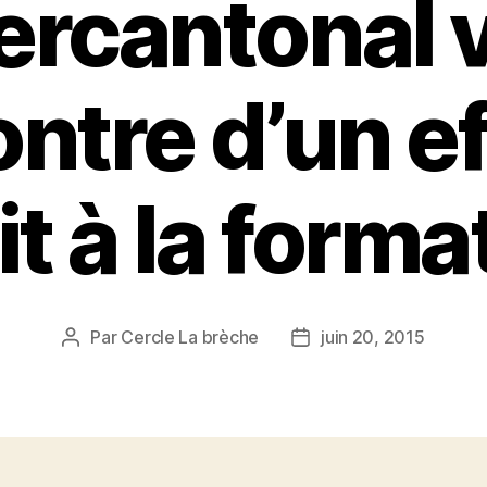
ercantonal 
ontre d’un ef
it à la forma
Par
Cercle La brèche
juin 20, 2015
Auteur
Date
de
de
l’article
l’article