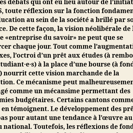
es débats qui ont eu lieu autour de l’initia
, toute réflexion sur la fonction fondame
ducation au sein de la société a brillé par s
e. De cette façon, la vision néolibérale de 
 «entreprise du savoir» ne peut que se
rcer chaque jour. Tout comme l’augmentat
xes, l’octroi d’un prêt aux études (à remb
étudiant·e·s) à la place d’une bourse (à fon
 nourrit cette vision marchande de la
tion. Ce mécanisme peut malheureusemen
agé comme un mécansime permettant des
mies budgétaires. Certains cantons comme
n en témoignent. Le développement des prê
pas pour autant une tendance à l’œuvre au
 national. Toutefois, les réflexions de fon