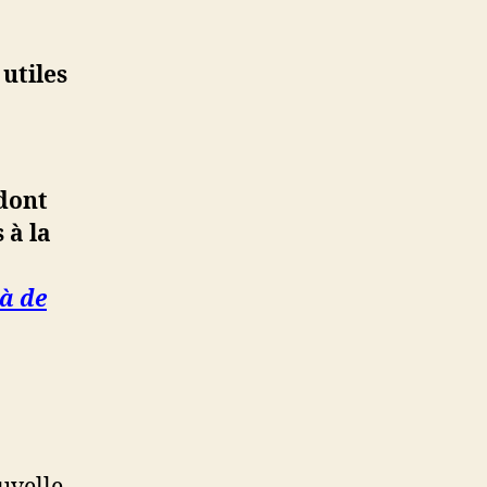
 utiles
dont
 à la
là de