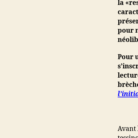
la «re
caract
présen
pour m
néolib
Pour 
s’insc
lectur
brèch
l’init
Avant 