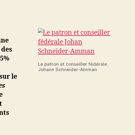
une
 des
,5%
Le patron et conseiller fédérale
Johann Schneider-Amman
sur le
es
e
t
nts