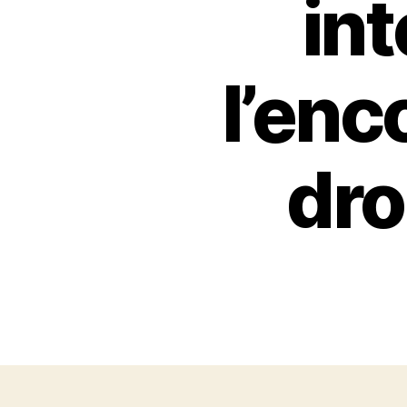
int
l’enc
dro