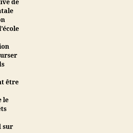
tive de
ntale
on
l’école
ion
ourser
ds
t être
 le
ts
d sur