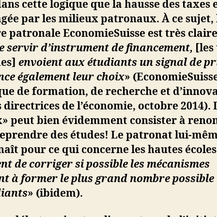
dans cette logique que la hausse des taxes 
gée par les milieux patronaux. À ce sujet, 
re patronale EconomieSuisse est très claire
e servir d’instrument de financement,
[les
des]
envoient aux étudiants un signal de pr
nce également leur choix
» (EconomieSuisse
que de formation, de recherche et d’innova
 directrices de l’économie, octobre 2014). 
x» peut bien évidemment consister à reno
reprendre des études! Le patronat lui-mêm
aît pour ce qui concerne les hautes écoles
nt de corriger si possible les mécanismes
nt à former le plus grand nombre possible
diants
» (ibidem).