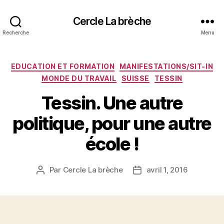
Cercle La brèche
Recherche
Menu
Catégories
EDUCATION ET FORMATION
MANIFESTATIONS/SIT-IN
MONDE DU TRAVAIL
SUISSE
TESSIN
Tessin. Une autre
politique, pour une autre
école !
Par
Cercle La brèche
avril 1, 2016
Auteur
Date
de
de
l’article
l’article