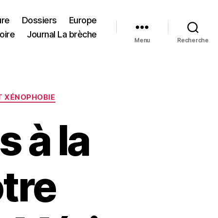
ure
Dossiers
Europe
oire
Journal La brèche
Menu
Recherche
T XÉNOPHOBIE
 à la
tre