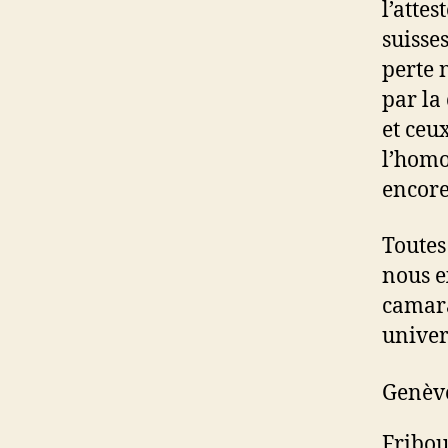
l’attes
suisse
perte 
par la
et ceu
l’homo
encore
Toutes
nous e
camara
univer
Genèv
Fribou