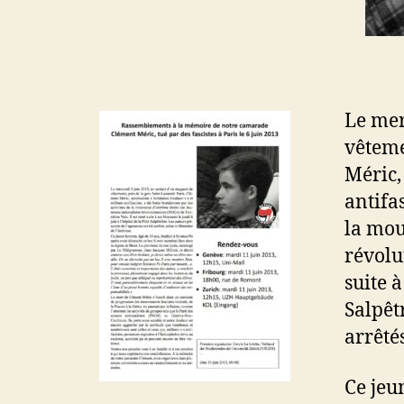
Le mer
vêteme
Méric, 
antifa
la mou
révolu
suite à
Salpêt
arrêtés
Ce jeu