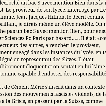
décroché un bac S avec mention Bien dans la 
st. Le proviseur de son lycée, interrogé par Le
amme, Jean-Jacques Hillion, le décrit comme
brillant, je dirais même un élève modèle. On 
he pas un bac S avec mention Bien, pour ensu
er Sciences Po Paris par hasard…». Il était «co
pectueux des autres, a renchéri le proviseur,
ment engagé dans les instances du lycée, en t
légué ou représentant des élèves. Il était
ulièrement éloquent et on sentait en lui l’âme
homme capable d’endosser des responsabilité
t de Cément Méric s’inscrit dans un contexte
ssion des mouvements fascistes violents, de l
 à la Grèce, en passant par la Suisse, comme