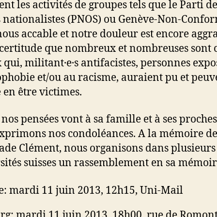
tent les activités de groupes tels que le Parti d
s nationalistes (PNOS) ou Genève-Non-Confor
nous accable et notre douleur est encore aggr
 certitude que nombreux et nombreuses sont c
x qui, militant·e·s antifacistes, personnes expo
phobie et/ou au racisme, auraient pu et peuv
 en être victimes.
 nos pensées vont à sa famille et à ses proches
xprimons nos condoléances. A la mémoire de
de Clément, nous organisons dans plusieurs
sités suisses un rassemblement en sa mémoir
e:
mardi
11 juin 2013, 12h15, Uni-Mail
rg: mardi 11 juin 2013, 18h00, rue de Romon