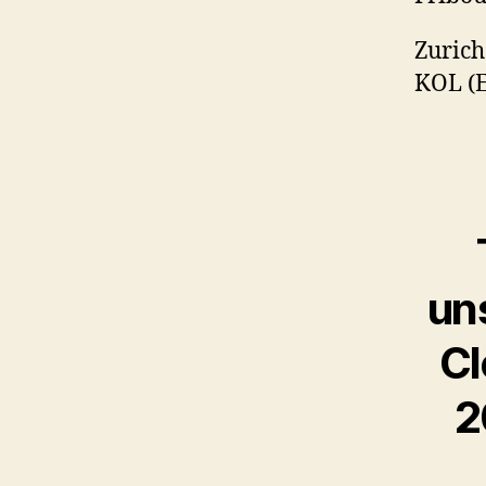
Zurich
KOL (
un
Cl
2