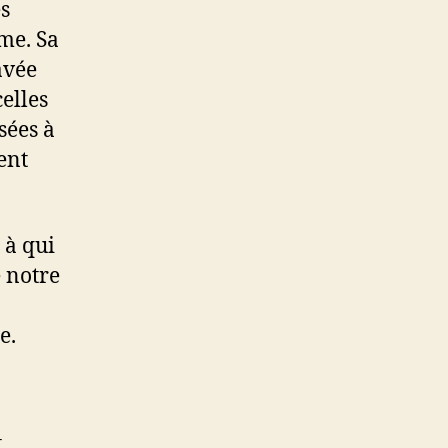
es
me. Sa
avée
elles
sées à
ent
 à qui
 notre
e.
t