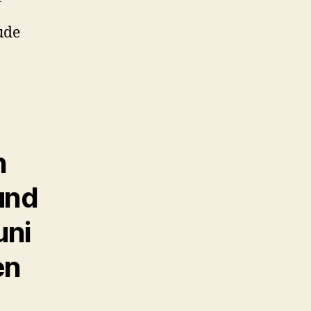
ude
n
und
uni
en