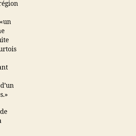
région
 «un
ne
ite
urtois
ant
 d’un
s.»
 de
a