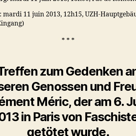
: mardi 11 juin 2013, 12h15, UZH-Hauptgebä
Eingang)
* * *
Treffen zum Gedenken a
seren Genossen und Fre
ément Méric, der am 6.
J
013 in Paris von Faschist
getötet
wurde
.