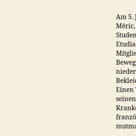
Am 5. 
Méric,
Studen
Etudia
Mitgli
Beweg
nieder
Beklei
Einen 
seinen
Krank
franzö
mutmas