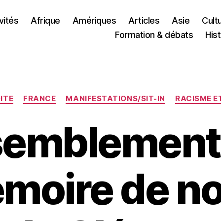
vités
Afrique
Amériques
Articles
Asie
Cult
Formation & débats
Hist
Catégories
ITE
FRANCE
MANIFESTATIONS/SIT-IN
RACISME E
emblements
moire de no