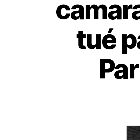
camara
tué p
Par