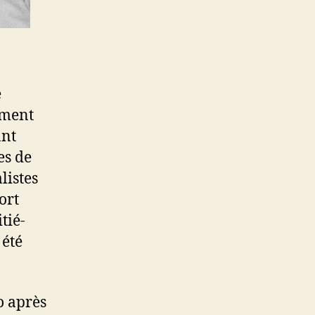
e
ément
ant
es de
listes
ort
itié-
 été
o après