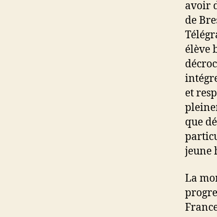
avoir 
de Bre
Télégr
élève 
décroc
intégr
et res
pleine
que dé
partic
jeune 
La mor
progre
France