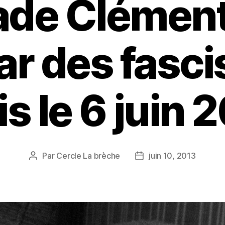
de ­Clément
ar des fasci
is le 6 juin 
Par
Cercle La brèche
juin 10, 2013
Auteur
Date
de
de
l’article
l’article