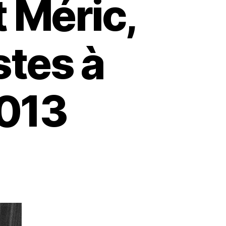
 Méric,
stes à
2013