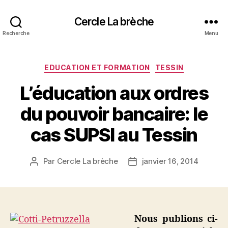
Cercle La brèche
Recherche
Menu
Catégories
EDUCATION ET FORMATION
TESSIN
L’éducation aux ordres
du pouvoir bancaire: le
cas SUPSI au Tessin
Par
Cercle La brèche
janvier 16, 2014
Auteur
Date
de
de
l’article
l’article
Nous publions ci-