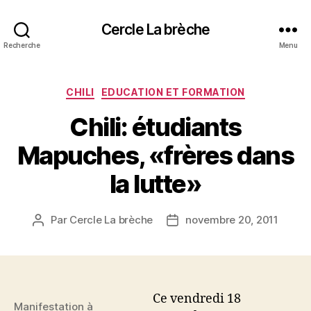
Cercle La brèche
Recherche
Menu
Catégories
CHILI
EDUCATION ET FORMATION
Chili: étudiants
Mapuches, «frères dans
la lutte»
Par
Cercle La brèche
novembre 20, 2011
Auteur
Date
de
de
l’article
l’article
Ce vendredi 18
Manifestation à