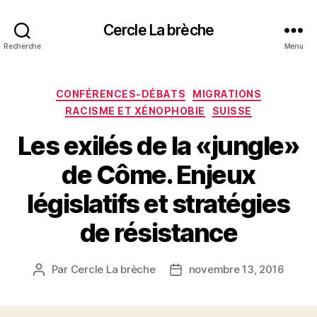
Cercle La brèche
Recherche
Menu
Catégories
CONFÉRENCES-DÉBATS
MIGRATIONS
RACISME ET XÉNOPHOBIE
SUISSE
Les exilés de la «jungle»
de Côme. Enjeux
législatifs et stratégies
de résistance
Par
Cercle La brèche
novembre 13, 2016
Auteur
Date
de
de
l’article
l’article